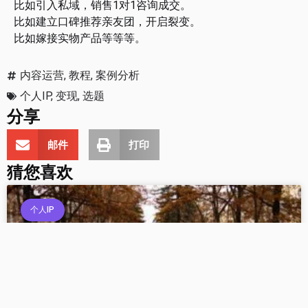
比如引入私域，销售1对1咨询成交。
比如建立口碑推荐亲友团，开启裂变。
比如嫁接实物产品等等等。
内容运营
,
教程
,
案例分析
个人IP
,
变现
,
选题
分享
邮件
打印
猜您喜欢
个人IP