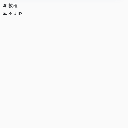
教程
个人IP
分享
邮件
打印
猜您喜欢
个人IP
入门自媒体写作必修课：如何模仿成功文案？