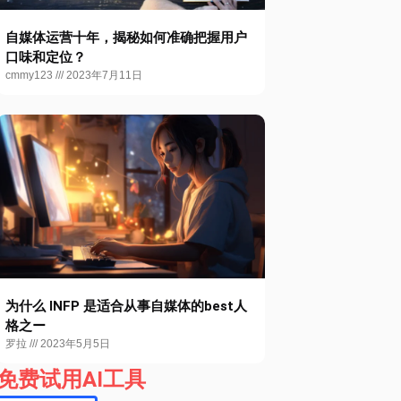
自媒体运营十年，揭秘如何准确把握用户
口味和定位？
cmmy123
2023年7月11日
为什么 INFP 是适合从事自媒体的best人
格之ー
罗拉
2023年5月5日
免费试用AI工具