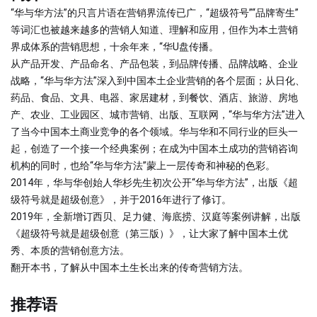
“华与华方法”的只言片语在营销界流传已广，“超级符号”“品牌寄生”
等词汇也被越来越多的营销人知道、理解和应用，但作为本土营销
界成体系的营销思想，十余年来，“华U盘传播。
从产品开发、产品命名、产品包装，到品牌传播、品牌战略、企业
战略，“华与华方法”深入到中国本土企业营销的各个层面；从日化、
药品、食品、文具、电器、家居建材，到餐饮、酒店、旅游、房地
产、农业、工业园区、城市营销、出版、互联网，“华与华方法”进入
了当今中国本土商业竞争的各个领域。华与华和不同行业的巨头一
起，创造了一个接一个经典案例；在成为中国本土成功的营销咨询
机构的同时，也给“华与华方法”蒙上一层传奇和神秘的色彩。
2014年，华与华创始人华杉先生初次公开“华与华方法”，出版《超
级符号就是超级创意》，并于2016年进行了修订。
2019年，全新增订西贝、足力健、海底捞、汉庭等案例讲解，出版
《超级符号就是超级创意（第三版）》，让大家了解中国本土优
秀、本质的营销创意方法。
翻开本书，了解从中国本土生长出来的传奇营销方法。
推荐语