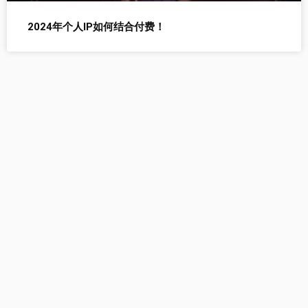
2024年个人IP如何结合付费！
自媒AI提供以下工具：AI生
成文章、AI改写、AI生成标
题
立即试用自媒AI工具