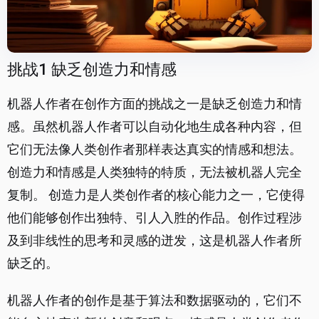
挑战1 缺乏创造力和情感
机器人作者在创作方面的挑战之一是缺乏创造力和情
感。虽然机器人作者可以自动化地生成各种内容，但
它们无法像人类创作者那样表达真实的情感和想法。
创造力和情感是人类独特的特质，无法被机器人完全
复制。 创造力是人类创作者的核心能力之一，它使得
他们能够创作出独特、引人入胜的作品。创作过程涉
及到非线性的思考和灵感的迸发，这是机器人作者所
缺乏的。
机器人作者的创作是基于算法和数据驱动的，它们不