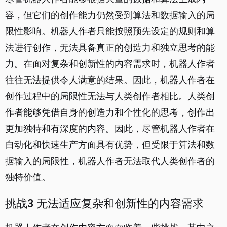
容，但它们的创作能力仍然受到算法和数据输入的局
限性影响。机器人作者只能按照预先设定的规则和算
法进行创作，无法具备真正的创造力和独立思考的能
力。在面对复杂和创新性的内容需求时，机器人作者
往往无法提供令人满意的结果。因此，机器人作者在
创作过程中的局限性无法与人类创作者相比。人类创
作者能够凭借自身的创造力和个性化的思考，创作出
更加独特和有深度的内容。因此，尽管机器人作者在
自动化和快速生产方面具有优势，但受限于算法和数
据输入的局限性，机器人作者无法取代人类创作者的
独特价值。
挑战3 无法适应复杂和创新性的内容需求