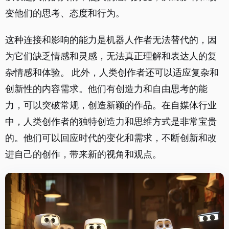
变他们的思考、态度和行为。
这种连接和影响的能力是机器人作者无法替代的，因
为它们缺乏情感和灵感，无法真正理解和表达人的复
杂情感和体验。 此外，人类创作者还可以适应复杂和
创新性的内容需求。他们有创造力和自由思考的能
力，可以突破常规，创造新颖的作品。在自媒体行业
中，人类创作者的独特创造力和思维方式是非常宝贵
的。他们可以回应时代的变化和需求，不断创新和改
进自己的创作，带来新的视角和观点。