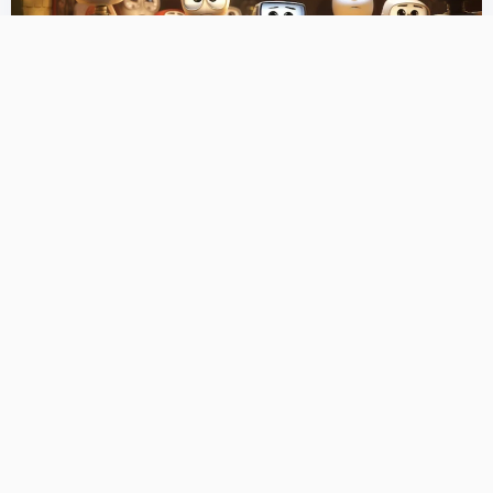
三、人类创作者与机器人作者的合
作与共存
创作者与机器人作者的互补关系
创作者与机器人作者的互补关系包括两方面：技术和
创作能力的互补。
在技术方面，机器人作者的优势在于自动化和快速生
产能力，以及数据驱动和个性化内容创作。这些优势
使机器人作者能够快速产出大量内容，并根据数据分