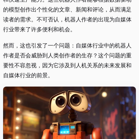
的模型创作出个性化的文章、新闻和评论，从而满足
读者的需求。不可否认，机器人作者的出现为自媒体
行业带来了许多便利和机会。
然而，这也引发了一个问题：自媒体行业中的机器人
作者是否会威胁到人类创作者的生存？这个问题的重
要性不容忽视，因为它涉及到人机关系的未来发展和
自媒体行业的前景。