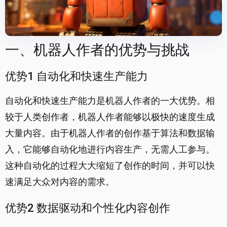
一、机器人作者的优势与挑战
优势1 自动化和快速生产能力
自动化和快速生产能力是机器人作者的一大优势。相
较于人类创作者，机器人作者能够以极快的速度生成
大量内容。由于机器人作者的创作基于算法和数据输
入，它能够自动化地进行内容生产，无需人工参与。
这种自动化的过程大大缩短了创作的时间，并可以快
速满足大众对内容的需求。
优势2 数据驱动和个性化内容创作