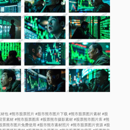
材包 #熊市股票照片 #股市熊市图片下载 #熊市股票图片素材 #股
背景素材 #熊市股票图库 #股票熊市摄影素材 #股票熊市图片库 #熊
股票熊市图片免费使用 #股市熊市素材照片 #熊市股票图片资源 #股