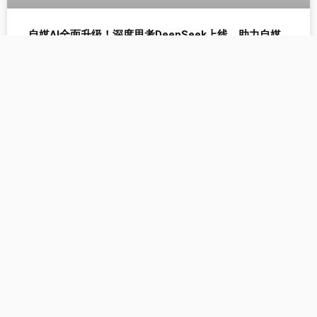
自媒AI全面升级！深度思考DeepSeek上线，助力自媒
体人智能创作
Z世代内容消费趋势：情绪共鸣、知识快餐与圈层社交