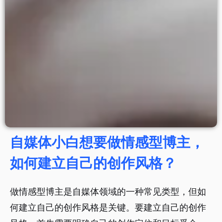
自媒体小白想要做情感型博主，
如何建立自己的创作风格？
做情感型博主是自媒体领域的一种常见类型，但如
何建立自己的创作风格是关键。要建立自己的创作