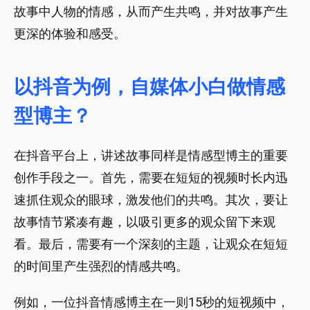
故事中人物的情感，从而产生共鸣，并对故事产生
更深的体验和感受。
以抖音为例，自媒体小白做情感
型博主？
在抖音平台上，讲述故事同样是情感型博主的重要
创作手段之一。首先，需要在短短的视频时长内迅
速抓住观众的眼球，激发他们的共鸣。其次，要让
故事情节紧凑有趣，以吸引更多的观众留下来观
看。最后，需要有一个深刻的主题，让观众在短短
的时间里产生强烈的情感共鸣。
例如，一位抖音情感博主在一则15秒的短视频中，