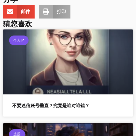
邮件
打印
猜您喜欢
个人IP
不要迷信账号垂直？究竟是谁对谁错？
选题