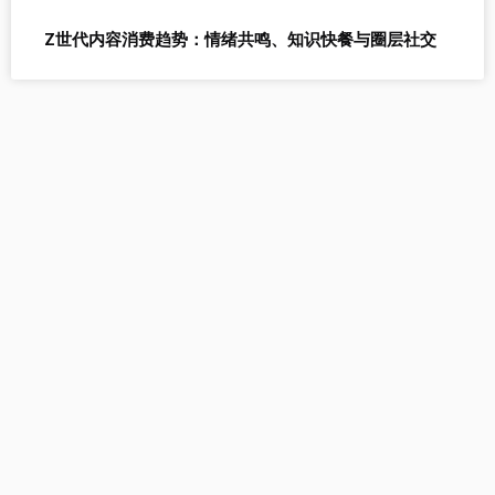
Z世代内容消费趋势：情绪共鸣、知识快餐与圈层社交
自媒AI提供以下工具：AI生
成文章、AI改写、AI生成标
题
立即试用自媒AI工具