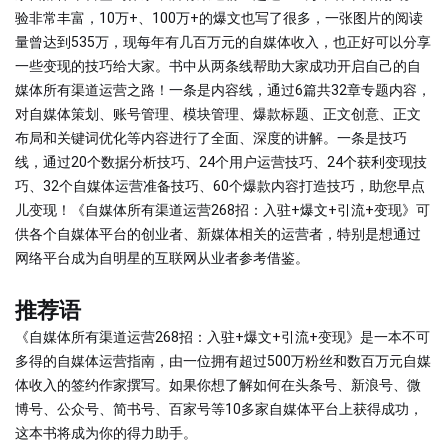
验非常丰富，10万+、100万+的爆文也写了很多，一张图片的阅读
量曾达到535万，现每年有几百万元的自媒体收入，也正好可以分享
一些变现的技巧给大家。书中从两条线帮助大家成功开启自己的自
媒体所有渠道运营之路！一条是内容线，通过6篇共32章专题内容，
对自媒体策划、账号管理、模块管理、爆款标题、正文创意、正文
布局和关键词优化等内容进行了全面、深度的讲解。一条是技巧
线，通过20个数据分析技巧、24个用户运营技巧、24个获利变现技
巧、32个自媒体运营准备技巧、60个爆款内容打造技巧，助您早点
儿变现！《自媒体所有渠道运营268招：入驻+爆文+引流+变现》可
供各个自媒体平台的创业者、新媒体相关的运营者，特别是想通过
网络平台成为自明星的互联网从业者参考借鉴。
推荐语
《自媒体所有渠道运营268招：入驻+爆文+引流+变现》是一本不可
多得的自媒体运营指南，由一位拥有超过500万粉丝和数百万元自媒
体收入的签约作家撰写。如果你想了解如何在头条号、新浪号、微
博号、公众号、简书号、百家号等10多家自媒体平台上获得成功，
这本书将成为你的得力助手。