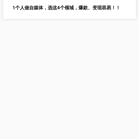
1个人做自媒体，选这4个领域，爆款、变现容易！！
自媒AI提供以下工具：AI生
成文章、AI改写、AI生成标
题
立即试用自媒AI工具